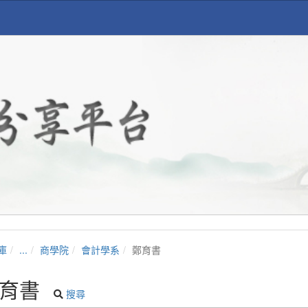
庫
...
商學院
會計學系
鄭育書
育書
搜尋