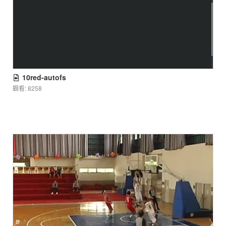
10red-autofs
觀看: 8258