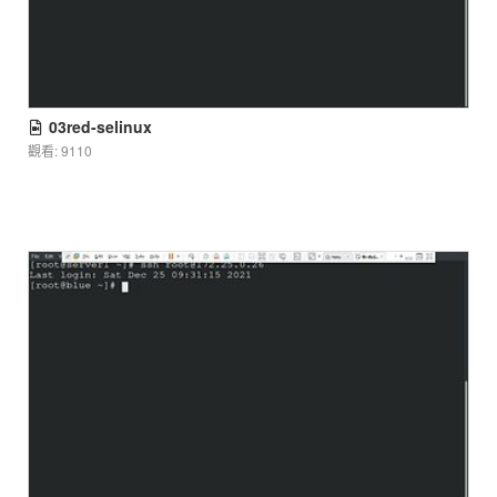
03red-selinux
觀看: 9110