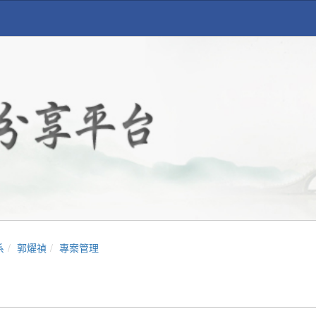
系
郭燿禎
專案管理